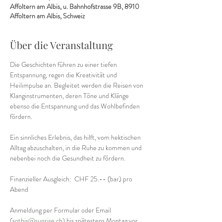
Affoltern am Albis, u. Bahnhofstrasse 9B, 8910
Affoltern am Albis, Schweiz
Über die Veranstaltung
Die Geschichten führen zu einer tiefen 
Entspannung, regen die Kreativität und 
Heilimpulse an. Begleitet werden die Reisen von 
Klanginstrumenten, deren Töne und Klänge 
ebenso die Entspannung und das Wohlbefinden 
fördern.
Ein sinnliches Erlebnis, das hilft, vom hektischen 
Alltag abzuschalten, in die Ruhe zu kommen und 
nebenbei noch die Gesundheit zu fördern.
Finanzieller Ausgleich:  CHF 25.-- (bar) pro 
Abend
Anmeldung per Formular oder Email 
(
sothis@sunrise.ch
) bis 
spätestens 
Montag vor 