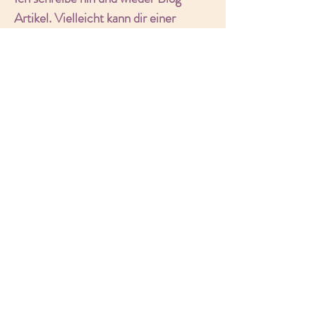
Artikel. Vielleicht kann dir einer
meiner
Blogbeiträge
oder meine
Social Media Kanäle Inspiration
bieten.​​​​​
Weitere
Informationen
Kosten pro Sitzung: CHF 150.-- /
60 Minuten
Coaching im Raum Aargau, Zug
und Zürich – online oder vor Ort.
Falls du dich für ein