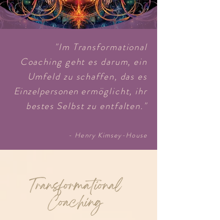
"Im Transformational
Coaching geht es darum, ein
Umfeld zu schaffen, das es
Einzelpersonen
ermöglicht, ihr
bestes
Selbst zu entfalten."
- Henry Kimsey-House